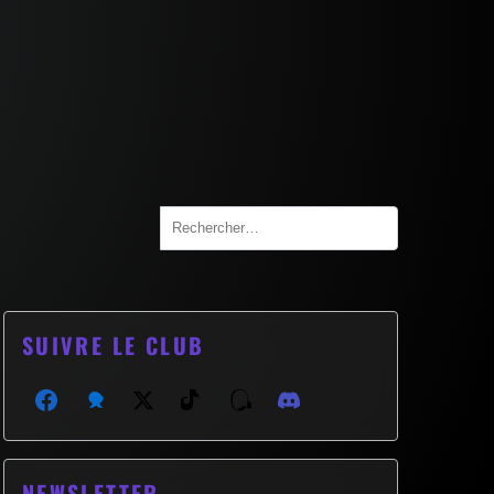
Search
for:
SUIVRE LE CLUB
Facebook
Bluesky
X (Twitter)
TikTok
Threads
Discord
NEWSLETTER