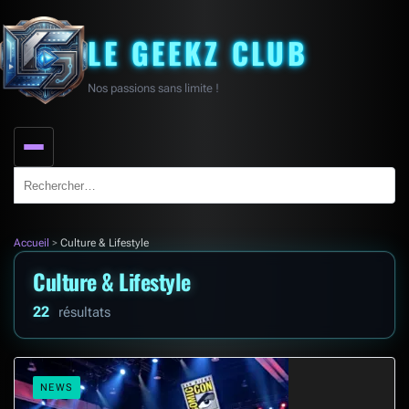
LE GEEKZ CLUB
Nos passions sans limite !
Search
for:
Accueil
>
Culture & Lifestyle
Culture & Lifestyle
22
résultats
NEWS