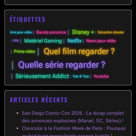
ÉTIQUETTES
Disney +
Bande annonce
Avis jeux vidéo
Extraction shooter
Matériel Gaming
Netflix
News jeux vidéo
FPS
Quel film regarder ?
Prime video
Quelle série regarder ?
Sérieusement Addict
Youtube
Tuto & Tips
ARTICLES RÉCENTS
San Diego Comic-Con 2026 : Le récap complet
des annonces explosives (Marvel, DC, Séries) !
Clavicular à la Fashion Week de Paris : Pourquoi
ce bad buzz masculiniste secoue la toile !