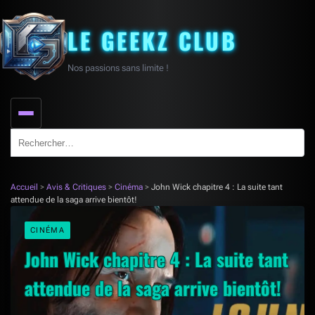
LE GEEKZ CLUB
Nos passions sans limite !
Search
for:
Accueil
>
Avis & Critiques
>
Cinéma
>
John Wick chapitre 4 : La suite tant
attendue de la saga arrive bientôt!
CINÉMA
John Wick chapitre 4 : La suite tant
attendue de la saga arrive bientôt!