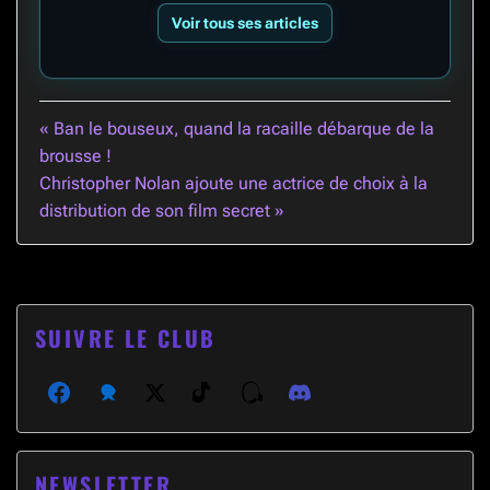
Voir tous ses articles
Navigation
« Ban le bouseux, quand la racaille débarque de la
brousse !
de
Christopher Nolan ajoute une actrice de choix à la
l’article
distribution de son film secret »
SUIVRE LE CLUB
Facebook
Bluesky
X (Twitter)
TikTok
Threads
Discord
NEWSLETTER