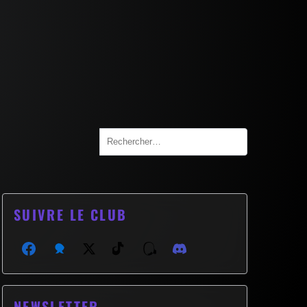
Search
for:
SUIVRE LE CLUB
Facebook
Bluesky
X (Twitter)
TikTok
Threads
Discord
NEWSLETTER