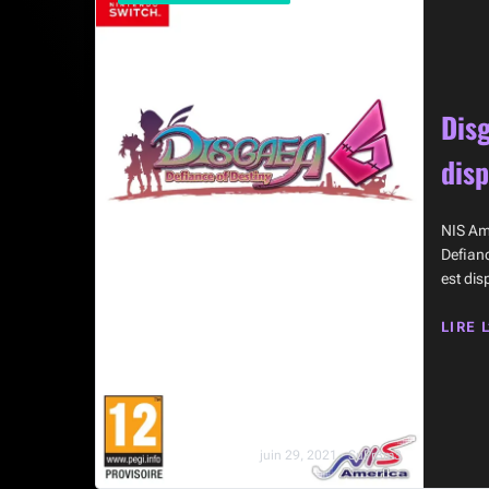
Disg
disp
NIS Ame
Defianc
est dis
LIRE 
juin 29, 2021 · SuPr3m3