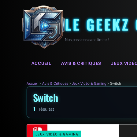
LE GEEKZ
Nos passions sans limite !
ACCUEIL
AVIS & CRITIQUES
JEUX VIDÉ
Accueil
>
Avis & Critiques
>
Jeux Vidéo & Gaming
>
Switch
Switch
1
résultat
JEUX VIDÉO & GAMING