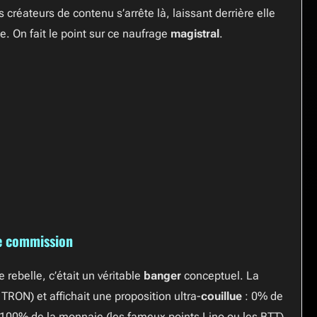
 créateurs de contenu s’arrête là, laissant derrière elle
e. On fait le point sur ce naufrage
magistral
.
de commission
rebelle, c’était un véritable
banger
conceptuel. La
TRON) et affichait une proposition ultra-
couillue
: 0% de
 100% de la monnaie (les fameux points Lino ou les BTT)