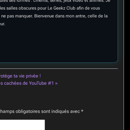
tes ses formes : cinéma, séries, jeux vidéo et animes. Je
t les salles obscures pour Le Geekz Club afin de vous
 ne pas manquer. Bienvenue dans mon antre, celle de la
ur.
otège ta vie privée !
es cachées de YouTube #1 »
champs obligatoires sont indiqués avec
*