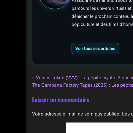
Passionné de narration sous tou
parcours les univers virtuels e
dénicher le prochain contenu à
pop culture et des films d'horre
Voir tous ses articles
Navigation
« Venice Token (VVV) : La pépite crypto IA qui pr
The Campana Factory Tapes (2025) : Les pépit
de
l’article
Laisser un commentaire
Votre adresse e-mail ne sera pas publiée.
Les 