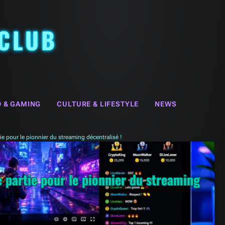
 CLUB
O & GAMING
CULTURE & LIFESTYLE
NEWS
e pour le pionnier du streaming décentralisé !
e partie pour le pionnier du streaming