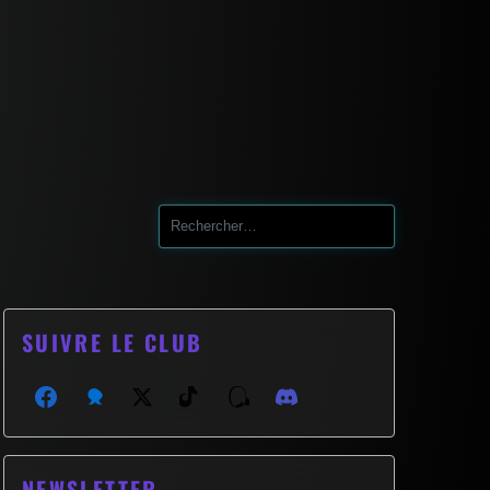
Search
for:
SUIVRE LE CLUB
Facebook
Bluesky
X (Twitter)
TikTok
Threads
Discord
NEWSLETTER